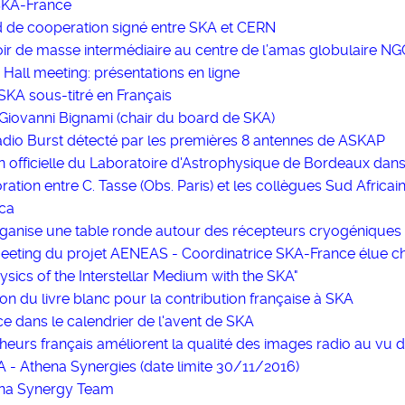
SKA-France
 de cooperation signé entre SKA et CERN
oir de masse intermédiaire au centre de l’amas globulaire NG
Hall meeting: présentations en ligne
 SKA sous-titré en Français
Giovanni Bignami (chair du board de SKA)
adio Burst détecté par les premières 8 antennes de ASKAP
on officielle du Laboratoire d'Astrophysique de Bordeaux dan
ration entre C. Tasse (Obs. Paris) et les collègues Sud Africai
ica
organise une table ronde autour des récepteurs cryogénique
meeting du projet AENEAS - Coordinatrice SKA-France élue 
hysics of the Interstellar Medium with the SKA"
on du livre blanc pour la contribution française à SKA
e dans le calendrier de l'avent de SKA
heurs français améliorent la qualité des images radio au vu
A - Athena Synergies (date limite 30/11/2016)
na Synergy Team