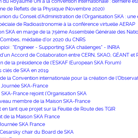
on du Royaume Uni à la convention internationale : dernière é
une de Reflets de la Physique (Novembre 2020)
ion du Conseil d'Administration de l’Organisation SKA : une 
péciale de Radioastronomie à la conférence virtuelle AERAP
on SKA en marge de la 75ème Assemblée Générale des Natio
 Combes, médaille d'or 2020 du CNRS
ploi : "Engineer - Supporting SKA challenges" - INRIA
 d’un Accord de Collaboration entre CERN, SKAO, GÉANT et
n de la présidence de l'ESKAF (European SKA Forum)
s clés de SKA en 2019
de la Convention internationale pour la création de l’Observa
 Journée SKA-France
 SKA-France rejoint l'Organisation SKA
veau membre de la Maison SKA-France
t en tant que projet sur la Feuille de Route des TGIR
 de la Maison SKA France
Journée SKA France
 Cesarsky chair du Board de SKA