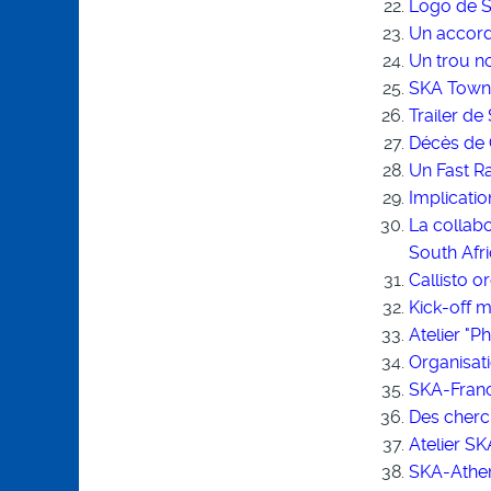
Logo de 
Un accord
Un trou n
SKA Town 
Trailer de
Décès de 
Un Fast R
Implicati
La collabo
South Afr
Callisto 
Kick-off 
Atelier "P
Organisati
SKA-Franc
Des cherc
Atelier SK
SKA-Athe