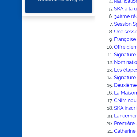
Ratificati
SKA à la 
34ème réun
Session S
Une sessi
Françoise
Offre d'em
Signature
Nominatio
Les étape
Signature 
Deuxième
La Maison
CNIM nou
SKA inscri
Lancement
Première 
Catherine