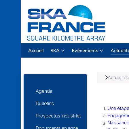
Accueil
SKA
Evénements
Actualit
Actualités
Agenda
Bulletins
Une étape
Engagemen
Prospectus industriel
Naissance
Documents en ligne