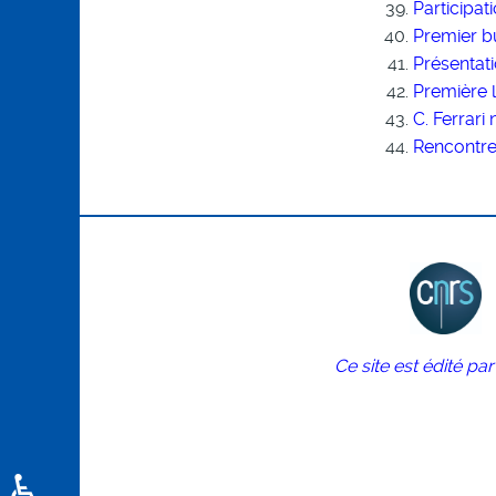
Participa
Premier bu
Présentati
Première 
C. Ferrar
Rencontre
Ce site est édité pa
♿