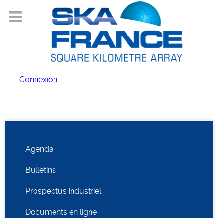
Connexion
Agenda
Bulletins
Prospectus industriel
Documents en ligne