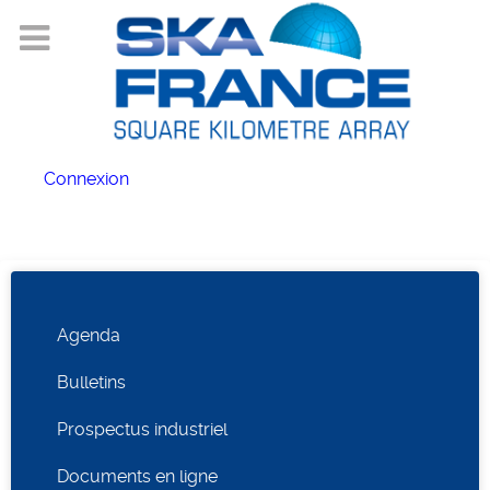
Connexion
Agenda
Bulletins
Prospectus industriel
Documents en ligne