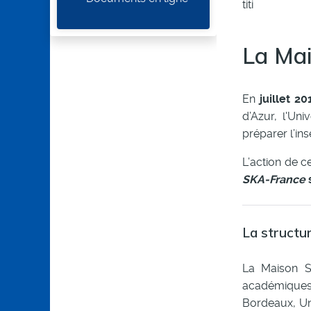
titi
La Ma
En
juillet 20
d’Azur, l'Un
préparer l’in
L’action de c
SKA-France
s
La structu
La Maison S
académiques 
Bordeaux, Uni