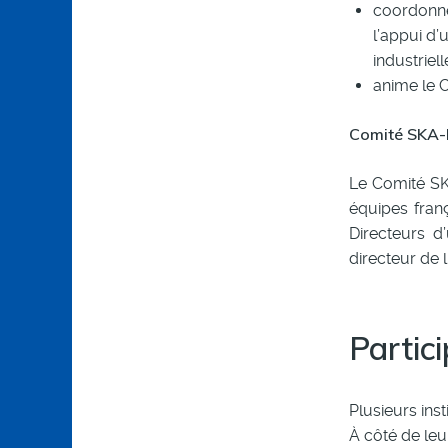
coordonne 
l’appui d’
industriel
anime le 
Comité SKA-
Le Comité SKA
équipes fran
Directeurs d
directeur de 
Partic
Plusieurs ins
À côté de leu