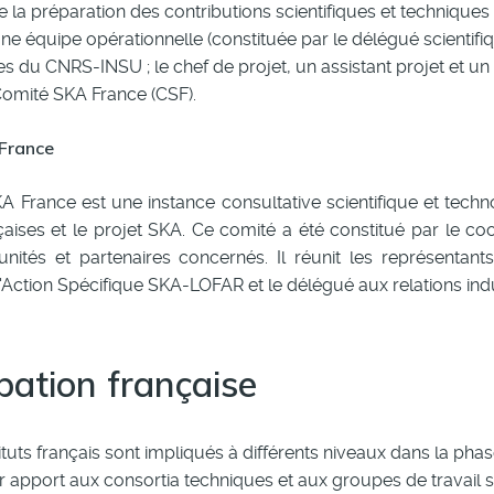
la préparation des contributions scientifiques et techniques f
une équipe opérationnelle (constituée par le délégué scientifi
les du CNRS-INSU ; le chef de projet, un assistant projet et u
Comité SKA France (CSF).
France
 France est une instance consultative scientifique et techno
çaises et le projet SKA. Ce comité a été constitué par le 
’unités et partenaires concernés. Il réunit les représentan
l'Action Spécifique SKA-LOFAR et le délégué aux relations indu
ipation française
tituts français sont impliqués à différents niveaux dans la ph
r apport aux consortia techniques et aux groupes de travail sc