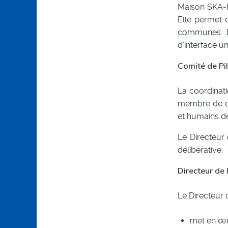
Maison SKA-Fr
Elle permet d
communes. E
d’interface u
Comité de Pi
La coordinati
membre de ch
et humains d
Le Directeur
délibérative.
Directeur de
Le Directeur 
met en œuv