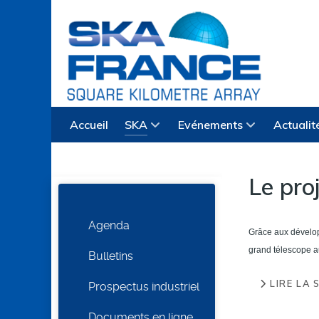
Accueil
SKA
Evénements
Actualit
Le pro
Agenda
Grâce aux dévelop
grand télescope 
Bulletins
LIRE LA S
Prospectus industriel
Documents en ligne