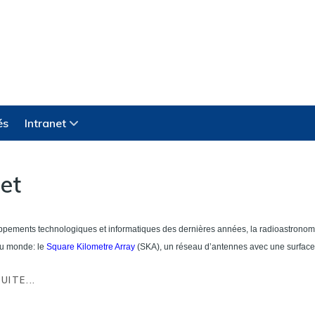
és
Intranet
jet
pements technologiques et informatiques des dernières années, la radioastronomie 
au monde: le
Square Kilometre Array
(SKA),
un réseau d’antennes avec une surface c
UITE...