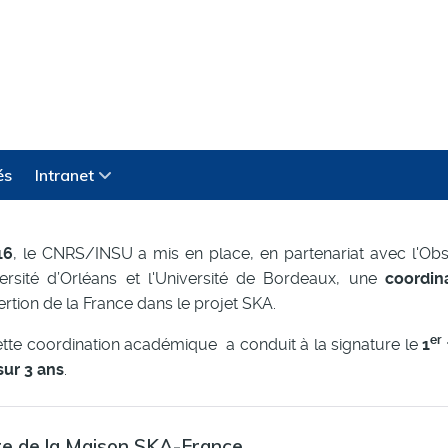
és
Intranet
16
, le CNRS/INSU a mis en place, en partenariat avec l'Obse
iversité d’Orléans et l'Université de Bordeaux, une
coordin
sertion de la France dans le projet SKA.
er
ette coordination académique a conduit à la signature le
1
ur 3 ans
.
re de la Maison SKA-France