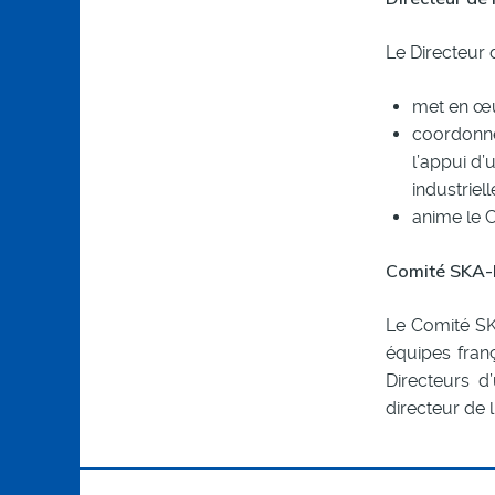
Le Directeur 
met en œuv
coordonne 
l’appui d’
industriel
anime le 
Comité SKA-
Le Comité SKA
équipes fran
Directeurs d
directeur de 