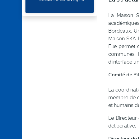
La Maison S
académiques 
Bordeaux, Uni
Maison SKA-Fr
Elle permet d
communes. E
d’interface u
Comité de Pi
La coordinati
membre de ch
et humains d
Le Directeur
délibérative.
Directeur de