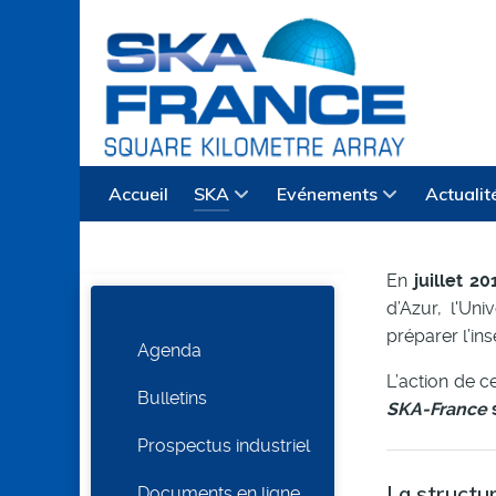
Accueil
SKA
Evénements
Actualit
En
juillet 20
d’Azur, l'Un
préparer l’in
Agenda
L’action de c
Bulletins
SKA-France
s
Prospectus industriel
La structu
Documents en ligne