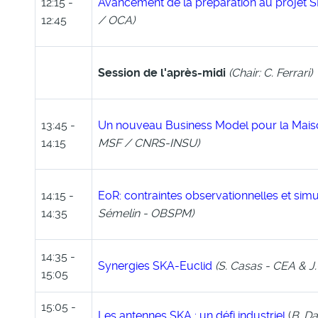
12:15 -
Avancement de la préparation au projet 
12:45
/ OCA
)
Session de l'après-midi
(Chair: C. Ferrari)
13:45 -
Un nouveau Business Model pour la Mai
14:15
MSF / CNRS-INSU
)
14:15 -
EoR: contraintes observationnelles et sim
14:35
Sémelin - OBSPM
)
14:35 -
Synergies SKA-Euclid
(
S. Casas - CEA &
J
15:05
15:05 -
Les antennes SKA : un défi industriel
(
B. D