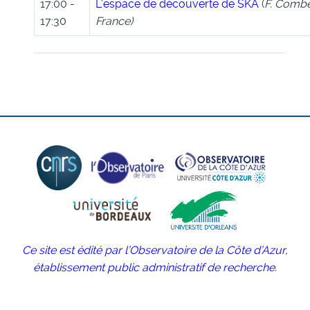
17:00 -
L’espace de découverte de SKA
(
F. Comb
17:30
France)
Ce site est édité par l’Observatoire de la Côte d’Azur,
établissement public administratif de recherche.