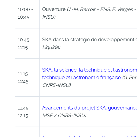
10:00 -
Ouverture
(
J.-M. Berroir -
ENS;
E. Verges
-
10:45
INSU)
10:45 -
SKA dans la stratégie de développement d
11:15
Liquide
)
SKA, la science, la technique et l’astronom
11:15 -
technique et l’astronomie française
(
G. Pe
11:45
CNRS-INSU
)
11:45 -
Avancements du projet SKA: gouvernance,
12:15
MSF / CNRS-INSU
)