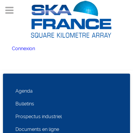
Connexion
Agenda
Bulletins
Prospectus industriel
Documents en ligne