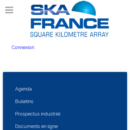
Connexion
Agenda
Bulletins
Prospectus industriel
Documents en ligne