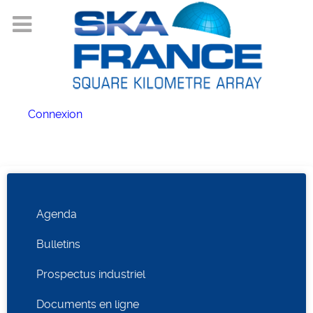
Connexion
Agenda
Bulletins
Prospectus industriel
Documents en ligne