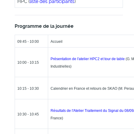
HPC (
liste des participants
)
Programme de la journée
09:45 - 10:00
Accueil
Présentation de l'atelier HPC2 et tour de table
(G. 
10:00 - 10:15
Industrielles)
10:15 - 10:30
Calendrier en France et retours de SKAO (M. Pera
Résultats de l'Atelier Traitement du Signal du 08/0
10:30 - 10:45
France)