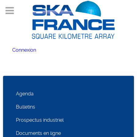
Connexion
Agenda
Bulletins
Prospectus industriel
Documents en ligne