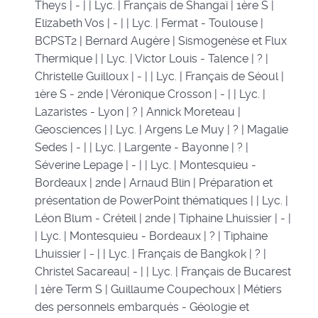
Theys | - | | Lyc. | Français de Shangaï | 1ère S |
Elizabeth Vos | - | | Lyc. | Fermat - Toulouse |
BCPST2 | Bernard Augère | Sismogenèse et Flux
Thermique | | Lyc. | Victor Louis - Talence | ? |
Christelle Guilloux | - | | Lyc. | Français de Séoul |
1ère S - 2nde | Véronique Crosson | - | | Lyc. |
Lazaristes - Lyon | ? | Annick Moreteau |
Geosciences | | Lyc. | Argens Le Muy | ? | Magalie
Sedes | - | | Lyc. | Largente - Bayonne | ? |
Séverine Lepage | - | | Lyc. | Montesquieu -
Bordeaux | 2nde | Arnaud Blin | Préparation et
présentation de PowerPoint thématiques | | Lyc. |
Léon Blum - Créteil | 2nde | Tiphaine Lhuissier | - |
| Lyc. | Montesquieu - Bordeaux | ? | Tiphaine
Lhuissier | - | | Lyc. | Français de Bangkok | ? |
Christel Sacareau| - | | Lyc. | Français de Bucarest
| 1ère Term S | Guillaume Coupechoux | Métiers
des personnels embarqués - Géologie et