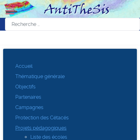
Accueil
Thématique générale
Objectifs
Partenaires
Campagnes
Protection des Cétacés
Projets pédagogiques
Liste des écoles