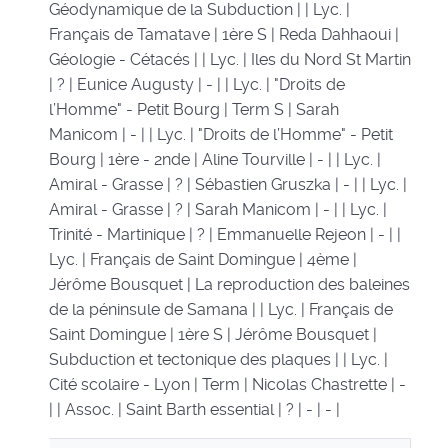
Géodynamique de la Subduction | | Lyc. |
Français de Tamatave | 1ère S | Reda Dahhaoui |
Géologie - Cétacés | | Lyc. | Iles du Nord St Martin
| ? | Eunice Augusty | - | | Lyc. | "Droits de
l’Homme" - Petit Bourg | Term S | Sarah
Manicom | - | | Lyc. | "Droits de l’Homme" - Petit
Bourg | 1ère - 2nde | Aline Tourville | - | | Lyc. |
Amiral - Grasse | ? | Sébastien Gruszka | - | | Lyc. |
Amiral - Grasse | ? | Sarah Manicom | - | | Lyc. |
Trinité - Martinique | ? | Emmanuelle Rejeon | - | |
Lyc. | Français de Saint Domingue | 4ème |
Jérôme Bousquet | La reproduction des baleines
de la péninsule de Samana | | Lyc. | Français de
Saint Domingue | 1ère S | Jérôme Bousquet |
Subduction et tectonique des plaques | | Lyc. |
Cité scolaire - Lyon | Term | Nicolas Chastrette | -
| | Assoc. | Saint Barth essential | ? | - | - |