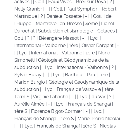
actives | | Coll. | Eaux Vives - Breil sur Roya | ? |
Nelly Granier | - | | Coll. | Paul Symphor - Robert,
Martinique | ? | Danièle Fossette | - | | Coll. | de
l’Huppe - Montrevel-en-Bresse | 4ème | Lionel
Durochat | Subduction et sismologie - Cétacés | |
Coll. | ? | ? | Bérengère Massot | - | | Lyc. |
International - Valbonne | 1ère | Olivier Dargent | -
| | Lyc. | International - Valbonne | 1ère | Noric
Simonetti | Géologie et Géodynamique de la
subduction | | Lyc. | International - Valbonne | ? |
Sylvie Buray | - | | Lyc. | Barthou - Pau | 1ère |
Marion Burgio | Géologie et Géodynamique de la
subduction | | Lyc. | Français de Varsovie | 1ère
Term S | Virginie Lahache | - | | Lyc. | du Var | ? |
Aurélie Aimée | - | | Lyc. | Français de Shangaï |
1ère S | Florence Bigot-Cormier | - | | Lyc. |
Français de Shangaï | 1ère S | Marie-Pierre Nicolai
| - | | Lyc. | Français de Shangaï | 1ère S | Nicolas